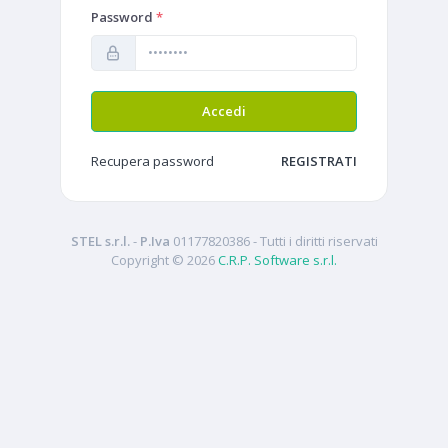
Password
*
Recupera password
REGISTRATI
STEL s.r.l.
-
P.Iva
01177820386
- Tutti i diritti riservati
Copyright ©
2026
C.R.P. Software s.r.l.